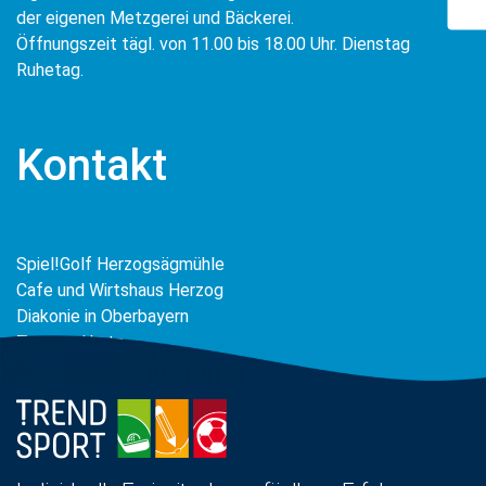
der eigenen Metzgerei und Bäckerei.
Öffnungszeit tägl. von 11.00 bis 18.00 Uhr. Dienstag
Ruhetag.
Kontakt
Spiel!Golf Herzogsägmühle
Cafe und Wirtshaus Herzog
Diakonie in Oberbayern
Torsten Hartz
Dorfplatz 8
86971 Peiting
Tel. 08861.219213
torsten.hartz@herzogsaegmuehle.de
www.herzogsaegmuehle.de